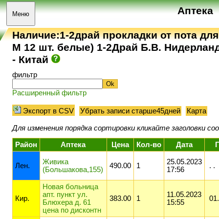
Аптека
Меню
Наличие:1-2драй прокладки от пота дл
M 12 шт. белые) 1-2Драй Б.В. Нидерл
- Китай
фильтр
Расширенный фильтр
Экспорт в CSV
Убрать записи старше45дней
Карта
Для изменения порядка сортировки кликайте заголовки с
Район
Аптека
Цена
Кол-во
Дата
Живика
25.05.2023
Лeн.
490.00
1
. .
(Большакова,155)
17:56
Новая больница
апт. пункт ул.
11.05.2023
Кир.
383.00
1
01.
Блюхера д. 61
15:55
цена по дисконтн