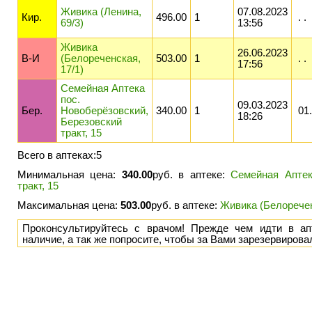
Живика (Ленина,
07.08.2023
Кир.
496.00
1
. .
69/3)
13:56
Живика
26.06.2023
В-И
(Белореченская,
503.00
1
. .
17:56
17/1)
Семейная Аптека
пос.
09.03.2023
Бер.
Новоберёзовский,
340.00
1
01.
18:26
Березовский
тракт, 15
Всего в аптеках:5
Минимальная цена:
340.00
руб. в аптеке:
Семейная Аптек
тракт, 15
Максимальная цена:
503.00
руб. в аптеке:
Живика (Белоречен
Проконсультируйтесь с врачом! Прежде чем идти в ап
наличие, а так же попросите, чтобы за Вами зарезервиров