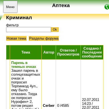
Аптека
Меню
Криминал
фильтр
Новая тема
Разделы форума
Создано
/
Ответов
/
Тема
Автор
Последнее
Просмотров
сообщение
Парень в
темных очках
Зашел парень в
солнцезащитных
очках и
попросил
Терпинкод 4уп.,
ему было
отказано. Тогда
он попросил
22.07.2011
Нурофен+ 2,
14:23 /
потом решил
Cerber
0 /4585
22.07.2011