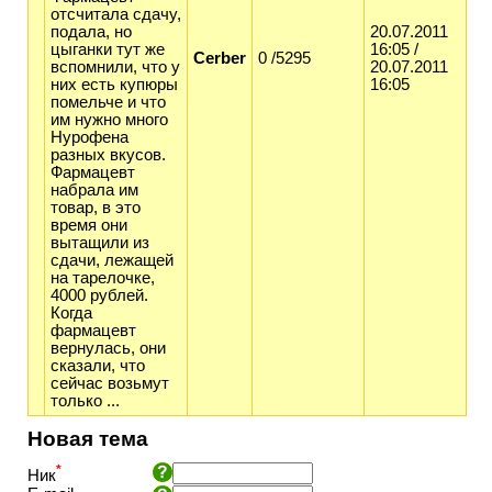
отсчитала сдачу,
подала, но
20.07.2011
цыганки тут же
16:05 /
Cerber
0 /5295
вспомнили, что у
20.07.2011
них есть купюры
16:05
помельче и что
им нужно много
Нурофена
разных вкусов.
Фармацевт
набрала им
товар, в это
время они
вытащили из
сдачи, лежащей
на тарелочке,
4000 рублей.
Когда
фармацевт
вернулась, они
сказали, что
сейчас возьмут
только ...
Новая тема
*
Ник