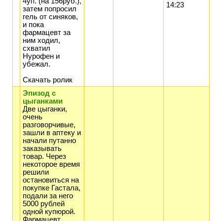
4уп. (на 156руб.),
14:23
затем попросил
гель от синяков,
и пока
фармацевт за
ним ходил,
схватил
Нурофен и
убежал.
Скачать ролик
Эпизод с
цыганками
Две цыганки,
очень
разговорчивые,
зашли в аптеку и
начали путанно
заказывать
товар. Через
некоторое время
решили
остановиться на
покупке Гастала,
подали за него
5000 рублей
одной купюрой.
Фармацевт