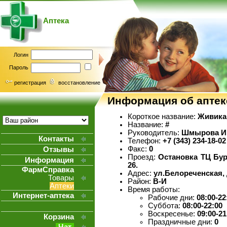
Аптека
Логин
Пароль
регистрация
восстановление
Информация об апте
Короткое название:
Живика 
Название:
#
Руководитель:
Шмырова Ир
Контакты
Телефон:
+7 (343) 234-18-02
Факс:
0
Отзывы
Проезд:
Остановка ТЦ Буре
Информация
26.
ФармСправка
Адрес:
ул.Белореченская, 
Товары
Район:
В-И
Аптеки
Время работы:
Интернет-аптека
Рабочие дни:
08:00-22
Суббота:
08:00-22:00
Воскресенье:
09:00-21
Корзина
Праздничные дни:
0