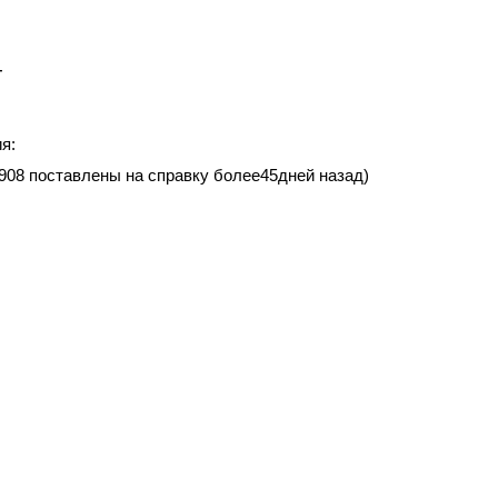
т
я:
5908 поставлены на справку более45дней назад)