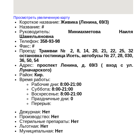
Просмотреть увеличенную карту
Короткое название:
Живика (Ленина, 69/3)
Название:
#
Руководитель:
Миниахметова Наиля
Шамельяновна
Телефон:
358-93-98
Факс:
#
Проезд:
Трамваи № 2, 8, 14, 20, 21, 22, 25, 32
остановка гостиница Исеть, автобусы № 27, 28, 030,
36, 50, 54
Адрес:
проспект Ленина, д. 69/3 ( вход с ул.
Луначарского)
Район:
Кир.
Время работы:
Рабочие дни:
8:00-21:00
Суббота:
8:00-21:00
Воскресенье:
8:00-21:00
Праздничные дни:
0
Перерыв:
Дежурная:
Нет
Производство:
Нет
Стерильные препараты:
Нет
Льготная:
Нет
Муниципальная:
Нет