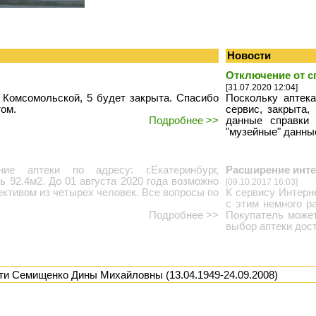
Новости
Отключение от с
[31.07.2020 12:04]
 Комсомольской, 5 будет закрыта. Спасибо
Поскольку аптек
том.
сервис, закрыта
Подробнее >>
данные справки 
"музейные" данные
е аптеки по адресу: г.Екатеринбург,
Расширение инте
ь 92.4м2. До 01 августа 2020 года возможно
[09.10.2017 16:03]
ективом из четырех человек. Все вопросы по
К сервису Интерн
с этим немного р
Подробнее >>
Покупатель может
выбор аптеки дост
ти Семищенко Дины Михайловны (13.04.1949-24.09.2008)