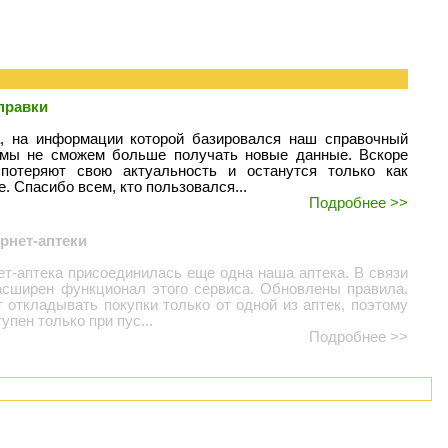
правки
а, на информации которой базировался наш справочный
, мы не сможем больше получать новые данные. Вскоре
потеряют свою актуальность и останутся только как
. Спасибо всем, кто пользовался...
Подробнее >>
рнет-аптеки
ет-аптека присоединилась еще одна наша аптека. В связи
асширен функционал этого сервиса. Обновлены правила.
 откладывать покупки только от одной из аптек, поэтому
упен только при пус...
Подробнее >>