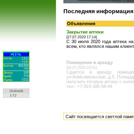
Последняя информация
Объявления
Закрытие аптеки
[27.07.2020 17:14]
С 30 июля 2020 года аптека на
всем, кто являлся нашим клиен
Помещение в аренду
[24.07.2020 10:31]
Сдается в аренду помещени
ул.Комсомольская, д.5. Площад
получить готовую аптеку с колл
тел.: +7-919-386-58-44
Сайт посвящается светлой памя