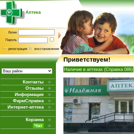
Аптека
Логин
Пароль
регистрация
восстановление
Приветствуем!
Наличие в аптеках (Справка 086)
Контакты
Отзывы
Информация
ФармСправка
Интернет-аптека
Корзина
Чат