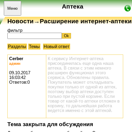
Аптека
Меню
Новости→Расширение интернет-аптеки
фильтр
Разделы
Темы
Новый ответ
Cerber
К сервису
Интернет-аптека
присоединилась еще одна наша
админ
аптека. В связи с этим немного
09.10.2017
расширен функционал этого
16:03:42
сервиса. Обновлены
правила
.
Ответов:0
Покупатель может откладывать
покупки только от одной из аптек,
поэтому выбор аптеки доступен
только при пустой корзине. Если
товар от какой-то аптеки отложен в
корзину, то дальнейшая работа
ведется именно с этой аптекой.
Тема закрыта для обсуждения