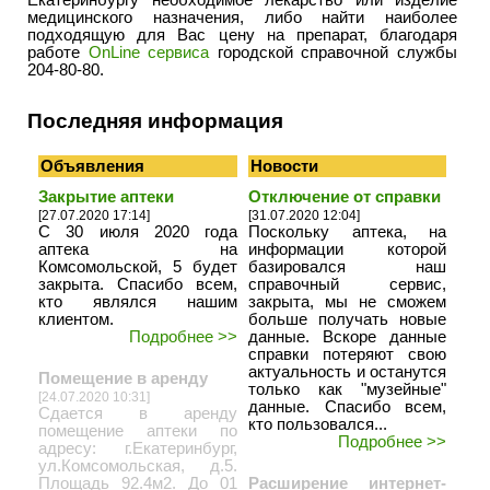
Екатеринбургу необходимое лекарство или изделие
медицинского назначения, либо найти наиболее
подходящую для Вас цену на препарат, благодаря
работе
OnLine сервиса
городской справочной службы
204-80-80.
Последняя информация
Объявления
Новости
Закрытие аптеки
Отключение от справки
[27.07.2020 17:14]
[31.07.2020 12:04]
С 30 июля 2020 года
Поскольку аптека, на
аптека на
информации которой
Комсомольской, 5 будет
базировался наш
закрыта. Спасибо всем,
справочный сервис,
кто являлся нашим
закрыта, мы не сможем
клиентом.
больше получать новые
Подробнее >>
данные. Вскоре данные
справки потеряют свою
актуальность и останутся
Помещение в аренду
только как "музейные"
[24.07.2020 10:31]
данные. Спасибо всем,
Сдается в аренду
кто пользовался...
помещение аптеки по
Подробнее >>
адресу: г.Екатеринбург,
ул.Комсомольская, д.5.
Площадь 92.4м2. До 01
Расширение интернет-