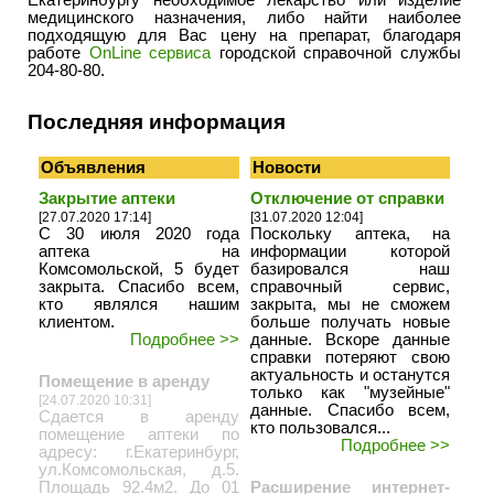
Екатеринбургу необходимое лекарство или изделие
медицинского назначения, либо найти наиболее
подходящую для Вас цену на препарат, благодаря
работе
OnLine сервиса
городской справочной службы
204-80-80.
Последняя информация
Объявления
Новости
Закрытие аптеки
Отключение от справки
[27.07.2020 17:14]
[31.07.2020 12:04]
С 30 июля 2020 года
Поскольку аптека, на
аптека на
информации которой
Комсомольской, 5 будет
базировался наш
закрыта. Спасибо всем,
справочный сервис,
кто являлся нашим
закрыта, мы не сможем
клиентом.
больше получать новые
Подробнее >>
данные. Вскоре данные
справки потеряют свою
актуальность и останутся
Помещение в аренду
только как "музейные"
[24.07.2020 10:31]
данные. Спасибо всем,
Сдается в аренду
кто пользовался...
помещение аптеки по
Подробнее >>
адресу: г.Екатеринбург,
ул.Комсомольская, д.5.
Площадь 92.4м2. До 01
Расширение интернет-