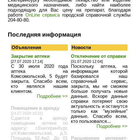
Екатеринбургу необходимое лекарство или изделие
медицинского назначения, либо найти наиболее
подходящую для Вас цену на препарат, благодаря
работе
OnLine сервиса
городской справочной службы
204-80-80.
Последняя информация
Объявления
Новости
Закрытие аптеки
Отключение от справки
[27.07.2020 17:14]
[31.07.2020 12:04]
С 30 июля 2020 года
Поскольку аптека, на
аптека на
информации которой
Комсомольской, 5 будет
базировался наш
закрыта. Спасибо всем,
справочный сервис,
кто являлся нашим
закрыта, мы не сможем
клиентом.
больше получать новые
Подробнее >>
данные. Вскоре данные
справки потеряют свою
актуальность и останутся
Помещение в аренду
только как "музейные"
[24.07.2020 10:31]
данные. Спасибо всем,
Сдается в аренду
кто пользовался...
помещение аптеки по
Подробнее >>
адресу: г.Екатеринбург,
ул.Комсомольская, д.5.
Площадь 92.4м2. До 01
Расширение интернет-