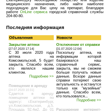
Екатеринбургу необходимое лекарство или изделие
медицинского назначения, либо найти наиболее
подходящую для Вас цену на препарат, благодаря
работе
OnLine сервиса
городской справочной службы
204-80-80.
Последняя информация
Объявления
Новости
Закрытие аптеки
Отключение от справки
[27.07.2020 17:14]
[31.07.2020 12:04]
С 30 июля 2020 года
Поскольку аптека, на
аптека на
информации которой
Комсомольской, 5 будет
базировался наш
закрыта. Спасибо всем,
справочный сервис,
кто являлся нашим
закрыта, мы не сможем
клиентом.
больше получать новые
Подробнее >>
данные. Вскоре данные
справки потеряют свою
актуальность и останутся
Помещение в аренду
только как "музейные"
[24.07.2020 10:31]
данные. Спасибо всем,
Сдается в аренду
кто пользовался...
помещение аптеки по
Подробнее >>
адресу: г.Екатеринбург,
ул.Комсомольская, д.5.
Площадь 92.4м2. До 01
Расширение интернет-