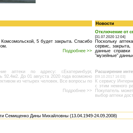
Новости
Отключение от с
[31.07.2020 12:04]
 Комсомольской, 5 будет закрыта. Спасибо
Поскольку аптек
том.
сервис, закрыта
Подробнее >>
данные справки 
"музейные" данные
е аптеки по адресу: г.Екатеринбург,
Расширение инте
ь 92.4м2. До 01 августа 2020 года возможно
[09.10.2017 16:03]
ективом из четырех человек. Все вопросы по
К сервису Интерн
с этим немного р
Подробнее >>
Покупатель может
выбор аптеки дост
ти Семищенко Дины Михайловны (13.04.1949-24.09.2008)