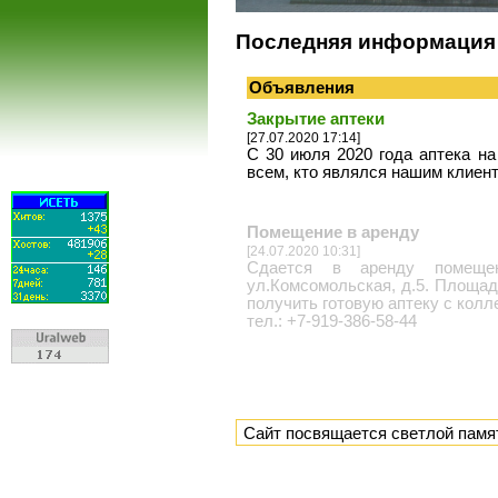
Последняя информация
Объявления
Закрытие аптеки
[27.07.2020 17:14]
С 30 июля 2020 года аптека на
всем, кто являлся нашим клиен
Помещение в аренду
[24.07.2020 10:31]
Сдается в аренду помещени
ул.Комсомольская, д.5. Площад
получить готовую аптеку с колл
тел.: +7-919-386-58-44
Сайт посвящается светлой памя