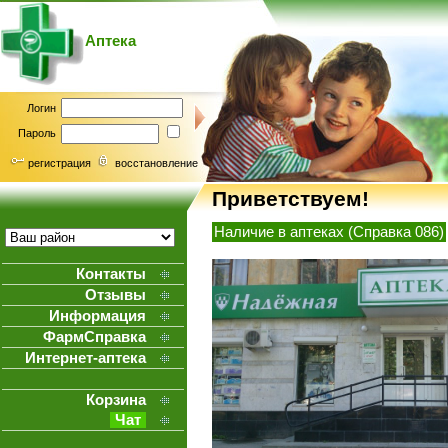
Аптека
Логин
Пароль
регистрация
восстановление
Приветствуем!
Наличие в аптеках (Справка 086)
Контакты
Отзывы
Информация
ФармСправка
Интернет-аптека
Корзина
Чат