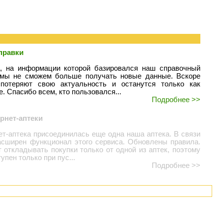
правки
а, на информации которой базировался наш справочный
, мы не сможем больше получать новые данные. Вскоре
потеряют свою актуальность и останутся только как
. Спасибо всем, кто пользовался...
Подробнее >>
рнет-аптеки
ет-аптека присоединилась еще одна наша аптека. В связи
асширен функционал этого сервиса. Обновлены правила.
 откладывать покупки только от одной из аптек, поэтому
упен только при пус...
Подробнее >>