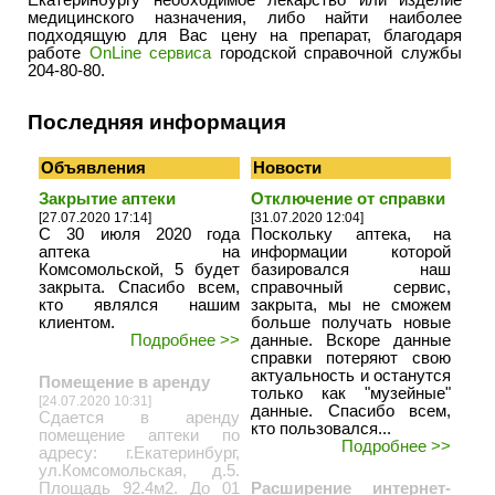
Екатеринбургу необходимое лекарство или изделие
медицинского назначения, либо найти наиболее
подходящую для Вас цену на препарат, благодаря
работе
OnLine сервиса
городской справочной службы
204-80-80.
Последняя информация
Объявления
Новости
Закрытие аптеки
Отключение от справки
[27.07.2020 17:14]
[31.07.2020 12:04]
С 30 июля 2020 года
Поскольку аптека, на
аптека на
информации которой
Комсомольской, 5 будет
базировался наш
закрыта. Спасибо всем,
справочный сервис,
кто являлся нашим
закрыта, мы не сможем
клиентом.
больше получать новые
Подробнее >>
данные. Вскоре данные
справки потеряют свою
актуальность и останутся
Помещение в аренду
только как "музейные"
[24.07.2020 10:31]
данные. Спасибо всем,
Сдается в аренду
кто пользовался...
помещение аптеки по
Подробнее >>
адресу: г.Екатеринбург,
ул.Комсомольская, д.5.
Площадь 92.4м2. До 01
Расширение интернет-