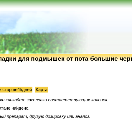
адки для подмышек от пота большие черн
и старше45дней
Карта
вки кликайте заголовки соответствующих колонок.
атане найдено.
й препарат, другую дозировку или аналог.