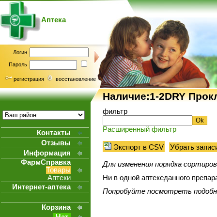
Аптека
Логин
Пароль
регистрация
восстановление
Наличие:1-2DRY Прокл
фильтр
Расширенный фильтр
Контакты
Отзывы
Экспорт в CSV
Убрать запис
Информация
ФармСправка
Для изменения порядка сортиро
Товары
Аптеки
Ни в одной аптекеданного препар
Интернет-аптека
Попробуйте посмотреть подобны
Корзина