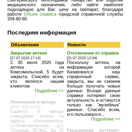
Екатеринбургу необходимое лекарство или изделие
медицинского назначения, либо найти наиболее
подходящую для Вас цену на препарат, благодаря
работе
OnLine сервиса
городской справочной службы
204-80-80.
Последняя информация
Объявления
Новости
Закрытие аптеки
Отключение от справки
[27.07.2020 17:14]
[31.07.2020 12:04]
С 30 июля 2020 года
Поскольку аптека, на
аптека на
информации которой
Комсомольской, 5 будет
базировался наш
закрыта. Спасибо всем,
справочный сервис,
кто являлся нашим
закрыта, мы не сможем
клиентом.
больше получать новые
Подробнее >>
данные. Вскоре данные
справки потеряют свою
актуальность и останутся
Помещение в аренду
только как "музейные"
[24.07.2020 10:31]
данные. Спасибо всем,
Сдается в аренду
кто пользовался...
помещение аптеки по
Подробнее >>
адресу: г.Екатеринбург,
ул.Комсомольская, д.5.
Площадь 92.4м2. До 01
Расширение интернет-