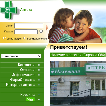
Аптека
Логин
Пароль
регистрация
восстановление
Приветствуем!
Наличие в аптеках (Справка 086)
Контакты
Отзывы
Информация
ФармСправка
Интернет-аптека
Корзина
Чат