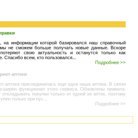
правки
а, на информации которой базировался наш справочный
, мы не сможем больше получать новые данные. Вскоре
потеряют свою актуальность и останутся только как
. Спасибо всем, кто пользовался...
Подробнее >>
рнет-аптеки
ет-аптека присоединилась еще одна наша аптека. В связи
асширен функционал этого сервиса. Обновлены правила.
 откладывать покупки только от одной из аптек, поэтому
упен только при пус...
Подробнее >>