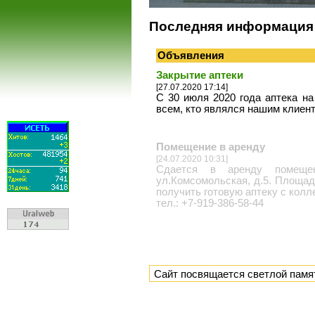
Последняя информация
Объявления
Закрытие аптеки
[27.07.2020 17:14]
С 30 июля 2020 года аптека на
всем, кто являлся нашим клиен
Помещение в аренду
[24.07.2020 10:31]
Сдается в аренду помещени
ул.Комсомольская, д.5. Площад
получить готовую аптеку с колл
тел.: +7-919-386-58-44
Сайт посвящается светлой памя