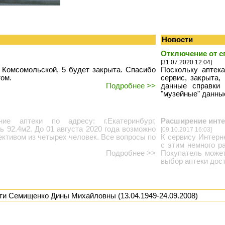
Новости
Отключение от с
[31.07.2020 12:04]
 Комсомольской, 5 будет закрыта. Спасибо
Поскольку аптек
том.
сервис, закрыта
Подробнее >>
данные справки 
"музейные" данные
е аптеки по адресу: г.Екатеринбург,
Расширение инте
ь 92.4м2. До 01 августа 2020 года возможно
[09.10.2017 16:03]
ективом из четырех человек. Все вопросы по
К сервису Интерн
с этим немного р
Подробнее >>
Покупатель может
выбор аптеки дост
ти Семищенко Дины Михайловны (13.04.1949-24.09.2008)