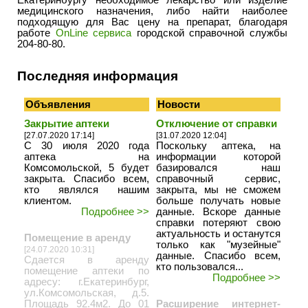
Екатеринбургу необходимое лекарство или изделие
медицинского назначения, либо найти наиболее
подходящую для Вас цену на препарат, благодаря
работе
OnLine сервиса
городской справочной службы
204-80-80.
Последняя информация
Объявления
Новости
Закрытие аптеки
Отключение от справки
[27.07.2020 17:14]
[31.07.2020 12:04]
С 30 июля 2020 года
Поскольку аптека, на
аптека на
информации которой
Комсомольской, 5 будет
базировался наш
закрыта. Спасибо всем,
справочный сервис,
кто являлся нашим
закрыта, мы не сможем
клиентом.
больше получать новые
Подробнее >>
данные. Вскоре данные
справки потеряют свою
актуальность и останутся
Помещение в аренду
только как "музейные"
[24.07.2020 10:31]
данные. Спасибо всем,
Сдается в аренду
кто пользовался...
помещение аптеки по
Подробнее >>
адресу: г.Екатеринбург,
ул.Комсомольская, д.5.
Площадь 92.4м2. До 01
Расширение интернет-